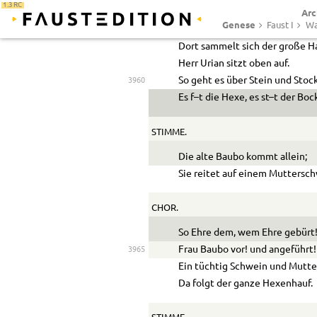
1.3 RC
Arc
Die Hexen zu dem Brocken zie
Genese
Faust I
Wa
Die Stoppel ist gelb, die Saat is
Dort sammelt sich der große Ha
Herr Urian sitzt oben auf.
So geht es über Stein und Stoc
3960
Es f–t die Hexe, es st–t der Boc
STIMME.
Die alte Baubo kommt allein;
Sie reitet auf einem Muttersch
CHOR.
So Ehre dem, wem Ehre gebürt
Frau Baubo vor! und angeführt!
3965
Ein tüchtig Schwein und Mutter
Da folgt der ganze Hexenhauf.