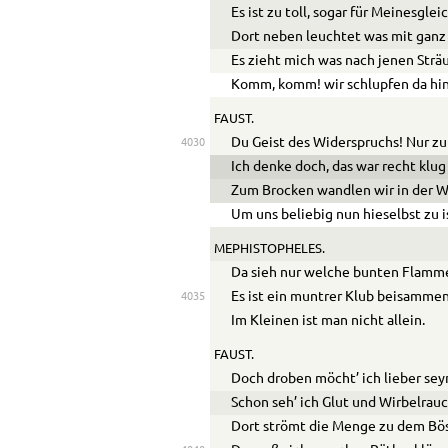
Es ist zu toll, sogar für Meinesglei
Dort neben leuchtet was mit ganz
Es zieht mich was nach jenen Strä
Komm, komm! wir schlupfen da hin
FAUST.
Du Geist des Widerspruchs! Nur zu
4030
Ich denke doch, das war recht klu
Zum Brocken wandlen wir in der W
Um uns beliebig nun hieselbst zu i
MEPHISTOPHELES.
Da sieh nur welche bunten Flamm
Es ist ein muntrer Klub beisammen
4035
Im Kleinen ist man nicht allein.
FAUST.
Doch droben möcht’ ich lieber sey
Schon seh’ ich Glut und Wirbelrauc
Dort strömt die Menge zu dem Bö