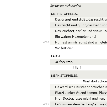
Sie lassen sich nieder.
MEPHISTOPHELES.
Das drängt und stößt, das ruscht u
Das zischt und quirlt, das zieht un
Das leuchtet, sprüht und stinkt un
Ein wahres Hexenelement!
Nur fest an mir! sonst sind wir gle
4020
Wo bist du?
FAUST
in der Ferne.
Hier!
MEPHISTOPHELES.
Was! dort schon
Da werd’ ich Hausrecht brauchen 
Platz! Junker Voland kommt. Platz!
Hier, Doctor, fasse mich! und nun, 
Laß uns aus dem Gedräng’ entwei
4025