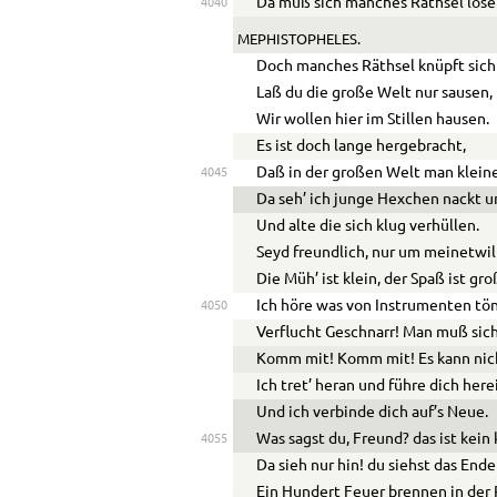
Da muß sich manches Räthsel löse
4040
MEPHISTOPHELES.
Doch manches Räthsel knüpft sich
Laß du die große Welt nur sausen,
Wir wollen hier im Stillen hausen.
Es ist doch lange hergebracht,
Daß in der großen Welt man klein
4045
Da seh’ ich junge Hexchen nackt u
Und alte die sich klug verhüllen.
Seyd freundlich, nur um meinetwil
Die Müh’ ist klein, der Spaß ist gro
Ich höre was von Instrumenten tö
4050
Verflucht Geschnarr! Man muß sic
Komm mit! Komm mit! Es kann nich
Ich tret’ heran und führe dich here
Und ich verbinde dich auf’s Neue.
Was sagst du, Freund? das ist kein
4055
Da sieh nur hin! du siehst das End
Ein Hundert Feuer brennen in der 